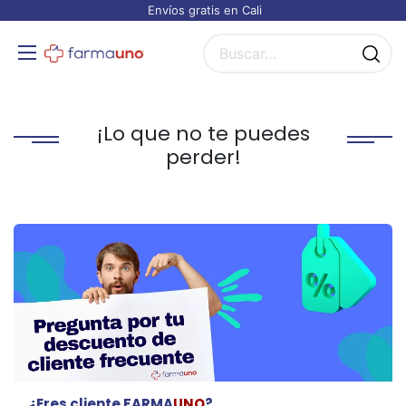
Envíos gratis en Cali
¡Lo que no te puedes
perder!
¿Eres cliente FARMA
UNO
?