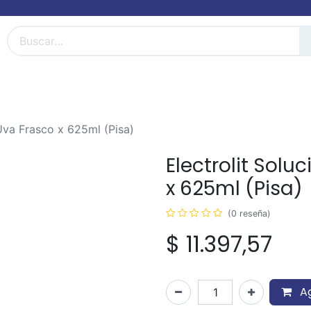
FarmiBlog
Términos y condiciones
 Uva Frasco x 625ml (Pisa)
Electrolit Solu
x 625ml (Pisa)
(0 reseña)
$
11.397,57
Ag