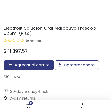
Electrolit Solucion Oral Maracuya Frasco x
625ml (Pisa)
(0 reseña)
$
11.397,57
Agregar al carrito
Comprar ahora
SKU:
N/A
30-day money-back
7-day returns
0
Shipping: 2-3 Days