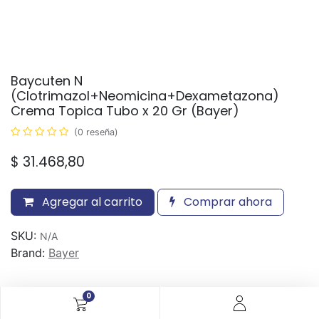
Baycuten N
(Clotrimazol+Neomicina+Dexametazona)
Crema Topica Tubo x 20 Gr (Bayer)
(0 reseña)
$
31.468,80
Agregar al carrito
Comprar ahora
SKU:
N/A
Brand:
Bayer
30-day money-back
0
7-day returns