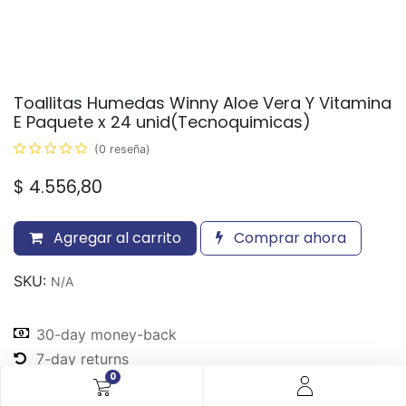
Toallitas Humedas Winny Aloe Vera Y Vitamina
E Paquete x 24 unid(Tecnoquimicas)
(0 reseña)
$
4.556,80
Agregar al carrito
Comprar ahora
SKU:
N/A
30-day money-back
7-day returns
0
Shipping: 2-3 Days