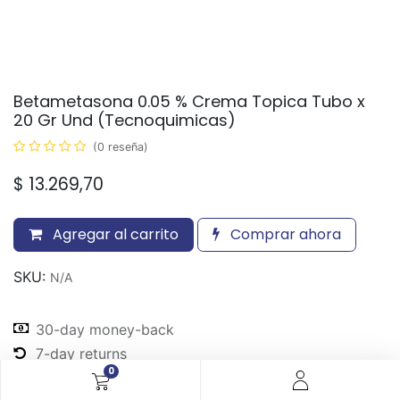
Betametasona 0.05 % Crema Topica Tubo x
20 Gr Und (Tecnoquimicas)
(0 reseña)
$
13.269,70
Agregar al carrito
Comprar ahora
SKU:
N/A
30-day money-back
7-day returns
0
Shipping: 2-3 Days