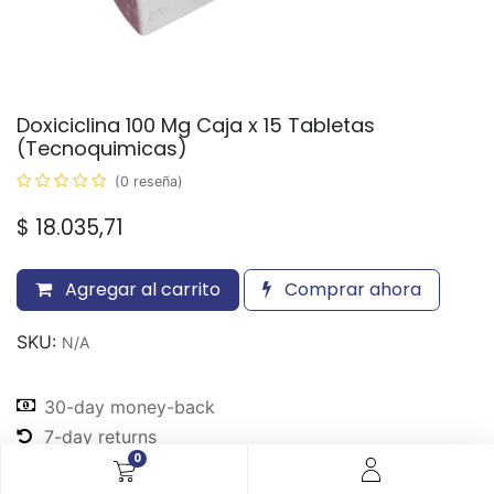
Doxiciclina 100 Mg Caja x 15 Tabletas
(Tecnoquimicas)
(0 reseña)
$
18.035,71
Agregar al carrito
Comprar ahora
SKU:
N/A
30-day money-back
7-day returns
0
Shipping: 2-3 Days