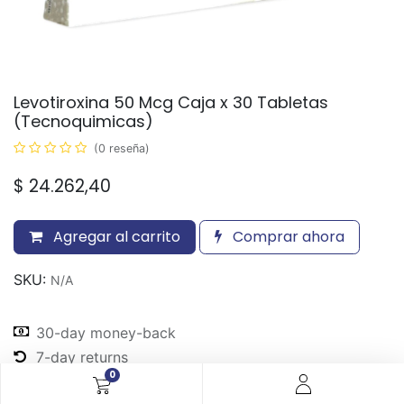
Levotiroxina 50 Mcg Caja x 30 Tabletas
(Tecnoquimicas)
(0 reseña)
$
24.262,40
Agregar al carrito
Comprar ahora
SKU:
N/A
30-day money-back
7-day returns
0
Shipping: 2-3 Days