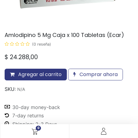
Amlodipino 5 Mg Caja x 100 Tabletas (Ecar)
(0 reseña)
$
24.288,00
Agregar al carrito
Comprar ahora
SKU:
N/A
30-day money-back
7-day returns
Shipping: 2-3 Days
0
Share :