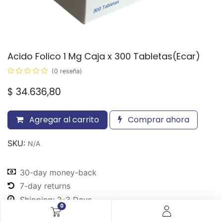
Acido Folico 1 Mg Caja x 300 Tabletas(Ecar)
(0 reseña)
$
34.636,80
Agregar al carrito
Comprar ahora
SKU:
N/A
30-day money-back
7-day returns
Shipping: 2-3 Days
0
Share :