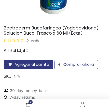
Bactroderm Bucofaringeo (Yodopovidona)
Solucion Bucal Frasco x 60 Ml (Ecar)
(0 reseña)
$
13.414,40
Agregar al carrito
Comprar ahora
SKU:
N/A
30-day money-back
7-day returns
0
Shipping: 2-3 Days