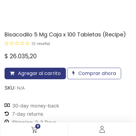
Bisacodilo 5 Mg Caja x 100 Tabletas (Recipe)
(0 reseña)
$
26.035,20
Agregar al carrito
Comprar ahora
SKU:
N/A
30-day money-back
7-day returns
Shipping: 2-3 Days
0
Share :