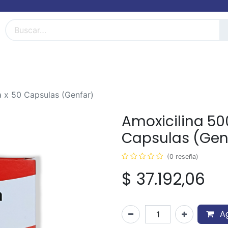
FarmiBlog
Términos y condiciones
 x 50 Capsulas (Genfar)
Amoxicilina 50
Capsulas (Gen
(0 reseña)
$
37.192,06
Ag