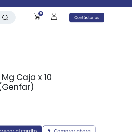
0
Contáctenos
 Mg Caja x 10
(Genfar)
regar al carrito
Comprar ahora