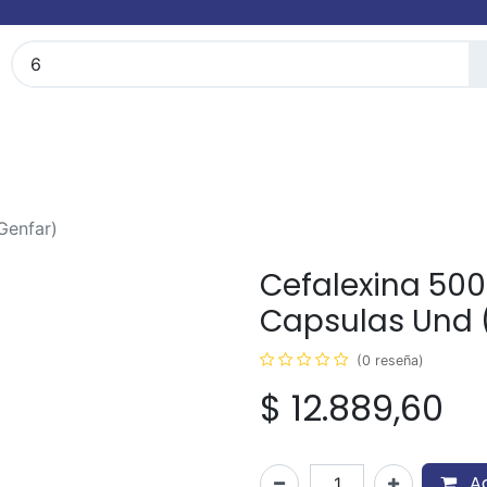
FarmiBlog
Términos y condiciones
Genfar)
Cefalexina 500
Capsulas Und 
(0 reseña)
$
12.889,60
Ag