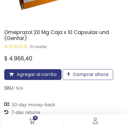
Omeprazol 20 Mg Caja x 10 Capsulas und
(Genfar)
(0 reseña)
$
4.966,40
Agregar al carrito
Comprar ahora
SKU:
N/A
30-day money-back
7-day returns
0
Shipping: 2-3 Days