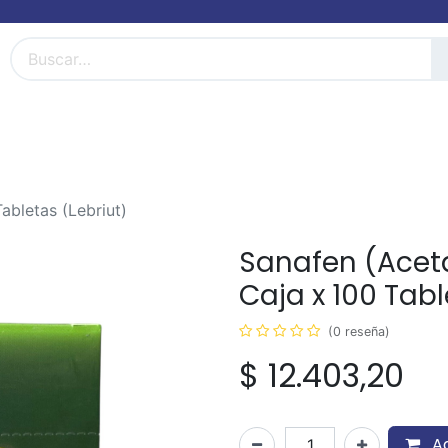
FarmiBlog
Términos y condiciones
bletas (Lebriut)
Sanafen (Acet
Caja x 100 Tabl
(0 reseña)
$
12.403,20
Ag