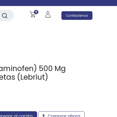
0
Contáctenos
aminofen) 500 Mg
etas (Lebriut)
regar al carrito
Comprar ahora