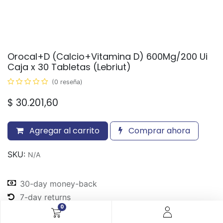
Orocal+D (Calcio+Vitamina D) 600Mg/200 Ui
Caja x 30 Tabletas (Lebriut)
(0 reseña)
$
30.201,60
Agregar al carrito
Comprar ahora
SKU:
N/A
30-day money-back
7-day returns
0
Shipping: 2-3 Days