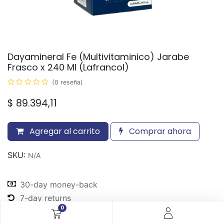
Dayamineral Fe (Multivitaminico) Jarabe
Frasco x 240 Ml (Lafrancol)
(0 reseña)
$
89.394,11
Agregar al carrito
Comprar ahora
SKU:
N/A
30-day money-back
7-day returns
0
Shipping: 2-3 Days