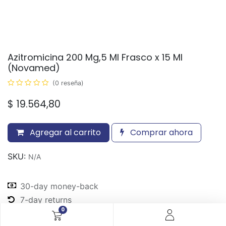
Azitromicina 200 Mg,5 Ml Frasco x 15 Ml
(Novamed)
(0 reseña)
$
19.564,80
Agregar al carrito
Comprar ahora
SKU:
N/A
30-day money-back
7-day returns
0
Shipping: 2-3 Days