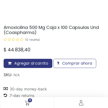
Amoxicilina 500 Mg Caja x 100 Capsulas Und
(Coaspharma)
(0 reseña)
$
44.838,40
Agregar al carrito
Comprar ahora
SKU:
N/A
30-day money-back
7-day returns
0
Shipping: 2-3 Days