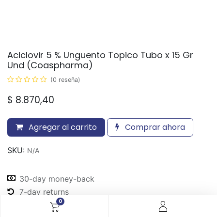
Aciclovir 5 % Unguento Topico Tubo x 15 Gr
Und (Coaspharma)
(0 reseña)
$
8.870,40
Agregar al carrito
Comprar ahora
SKU:
N/A
30-day money-back
7-day returns
0
Shipping: 2-3 Days