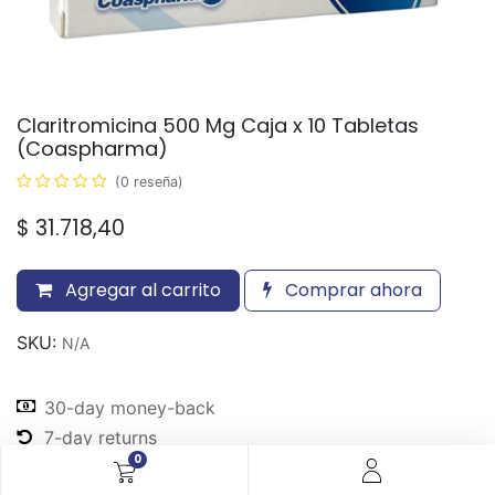
Claritromicina 500 Mg Caja x 10 Tabletas
(Coaspharma)
(0 reseña)
$
31.718,40
Agregar al carrito
Comprar ahora
SKU:
N/A
30-day money-back
7-day returns
0
Shipping: 2-3 Days