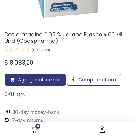
Desloratadina 0.05 % Jarabe Frasco x 60 Ml
Und (Coaspharma)
(0 reseña)
$
8.083,20
Agregar al carrito
Comprar ahora
SKU:
N/A
30-day money-back
7-day returns
0
Shipping: 2-3 Days