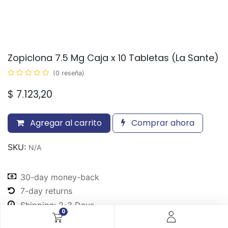
Zopiclona 7.5 Mg Caja x 10 Tabletas (La Sante)
(0 reseña)
$
7.123,20
Agregar al carrito
Comprar ahora
SKU:
N/A
30-day money-back
7-day returns
Shipping: 2-3 Days
0
Share :