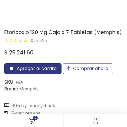
Etoricoxib 120 Mg Caja x 7 Tabletas (Memphis)
(0 reseña)
$
29.241,60
Agregar al carrito
Comprar ahora
SKU:
N/A
Brand:
Memphis
30-day money-back
7-day returns
0
Shipping: 2-3 Days