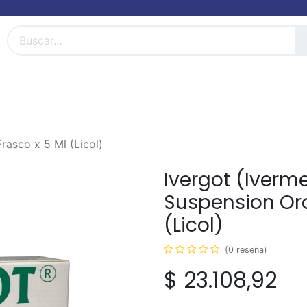
FarmiBlog
Términos y condiciones
rasco x 5 Ml (Licol)
Ivergot (Iverme
Suspension Ora
(Licol)
(0 reseña)
$
23.108,92