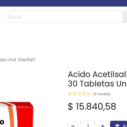
FarmiBlog
Términos y condiciones
etas Und (Genfar)
Acido Acetilsal
30 Tabletas Un
(0 reseña)
$
15.840,58
Ag