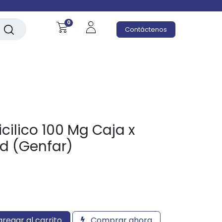
0
Contáctenos
icilico 100 Mg Caja x
d (Genfar)
regar al carrito
Comprar ahora