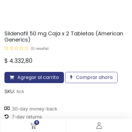
Sildenafil 50 mg Caja x 2 Tabletas (American
Generics)
(0 reseña)
$
4.332,80
Agregar al carrito
Comprar ahora
SKU:
N/A
30-day money-back
7-day returns
0
Shipping: 2-3 Days