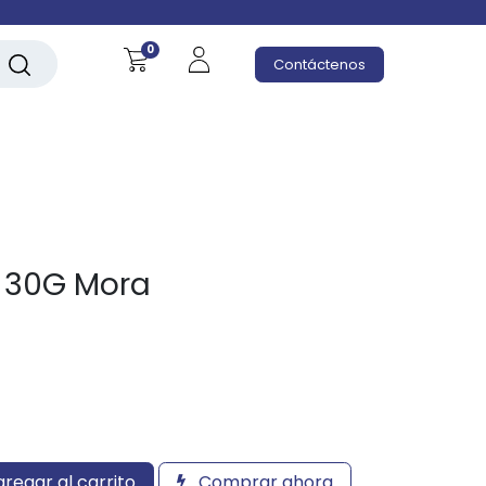
0
Contáctenos
l 30G Mora
regar al carrito
Comprar ahora