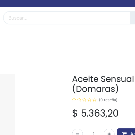
FarmiBlog
Términos y condiciones
Aceite Sensua
(Domaras)
(0 reseña)
$
5.363,20
Ag