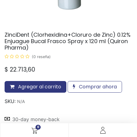
ZinciDent (Clorhexidina+Cloruro de Zinc) 0.12%
Enjuague Bucal Frasco Spray x 120 ml (Quiron
Pharma)
(0 reseña)
$
22.713,60
Agregar al carrito
Comprar ahora
SKU:
N/A
30-day money-back
7-day returns
0
Shipping: 2-3 Days