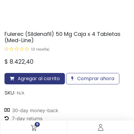
Fulerec (Sildenafil) 50 Mg Caja x 4 Tabletas
(Med-Line)
(0 reseña)
$
8.422,40
Agregar al carrito
Comprar ahora
SKU:
N/A
30-day money-back
7-day returns
0
Shipping: 2-3 Days